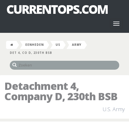
CURRENTOPS.COM
Toggl
naviga
EENHEDEN
US
ARMY
DET 4, CO D, 230TH BSB
Detachment 4,
Company D, 230th BSB
U.S. Army