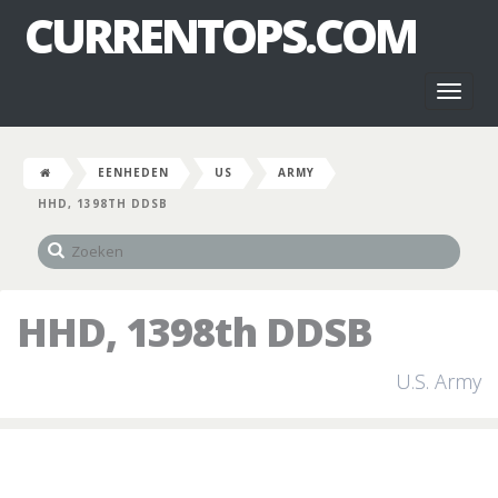
CURRENTOPS.COM
Toggl
naviga
EENHEDEN
US
ARMY
HHD, 1398TH DDSB
HHD, 1398th DDSB
U.S. Army