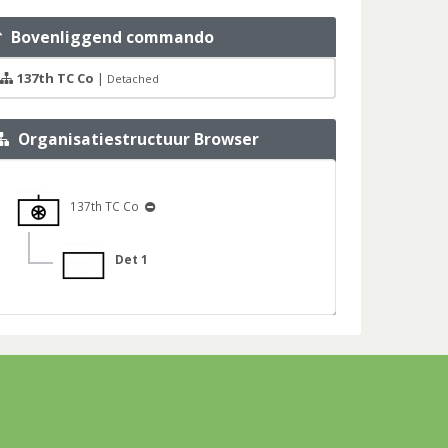
Bovenliggend commando
137th TC Co
|
Detached
Organisatiestructuur Browser
137th TC Co
Det 1