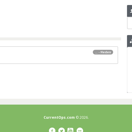
... - Heden
CurrentOps.com
© 2026.