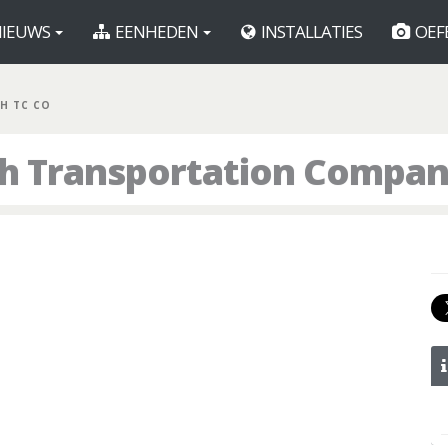
IEUWS
EENHEDEN
INSTALLATIES
OEF
TH TC CO
th Transportation Compa