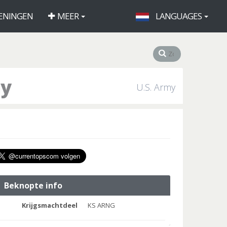
ENINGEN
MEER
LANGUAGES
ny
U.S. Army
Beknopte info
Krijgsmachtdeel
KS ARNG