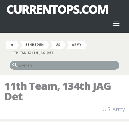
CURRENTOPS.COM
Toggl
naviga
EENHEDEN
US
ARMY
11TH TM, 134TH JAG DET
11th Team, 134th JAG
Det
U.S. Army