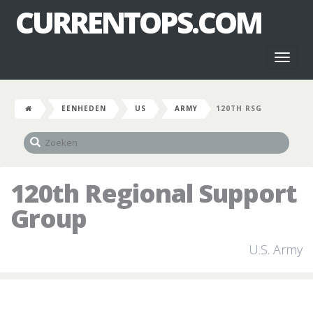
CURRENTOPS.COM
Toggl
naviga
EENHEDEN
US
ARMY
120TH RSG
120th Regional Support
Group
U.S. Army