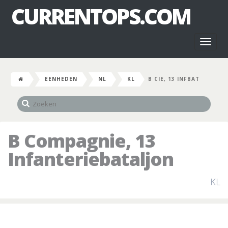
CURRENTOPS.COM
Toggl
naviga
EENHEDEN
NL
KL
B CIE, 13 INFBAT
B Compagnie, 13
Infanteriebataljon
KL