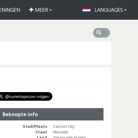
ENINGEN
MEER
LANGUAGES
Beknopte info
Stad/Plaats
Carson City
Staat
Nevada
Land
Verenigde Staten