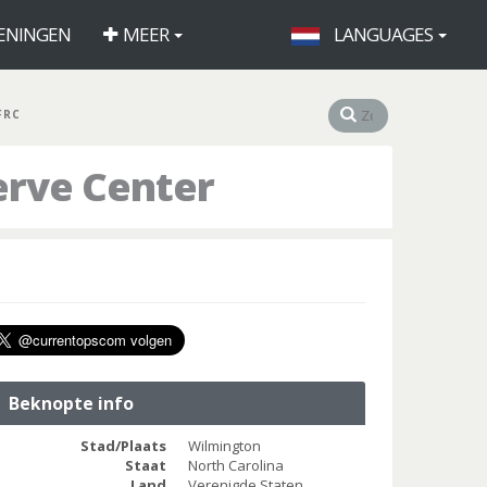
ENINGEN
MEER
LANGUAGES
FRC
erve Center
Beknopte info
Stad/Plaats
Wilmington
Staat
North Carolina
Land
Verenigde Staten