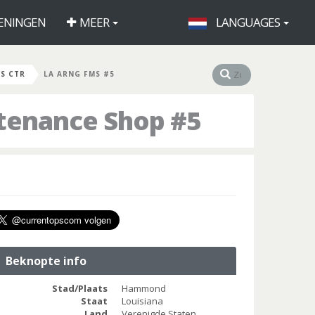
ENINGEN
MEER
LANGUAGES
S CTR
LA ARNG FMS #5
ntenance Shop #5
Beknopte info
Stad/Plaats
Hammond
Staat
Louisiana
Land
Verenigde Staten