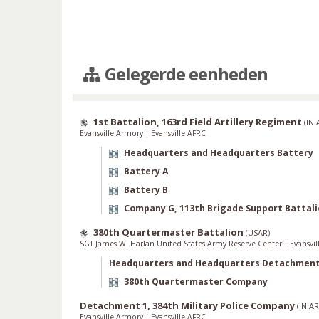
Gelegerde eenheden
1st Battalion, 163rd Field Artillery Regiment
(
IN
Evansville Armory
|
Evansville AFRC
Headquarters and Headquarters Battery
Battery A
Battery B
Company G, 113th Brigade Support Battal
380th Quartermaster Battalion
(
USAR
)
SGT James W. Harlan United States Army Reserve Center
|
Evansvi
Headquarters and Headquarters Detachmen
380th Quartermaster Company
Detachment 1, 384th Military Police Company
(
IN A
Evansville Armory
|
Evansville AFRC