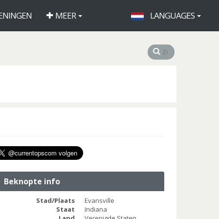
ENINGEN
MEER
LANGUAGES
Beknopte info
Stad/Plaats
Evansville
Staat
Indiana
Land
Verenigde Staten