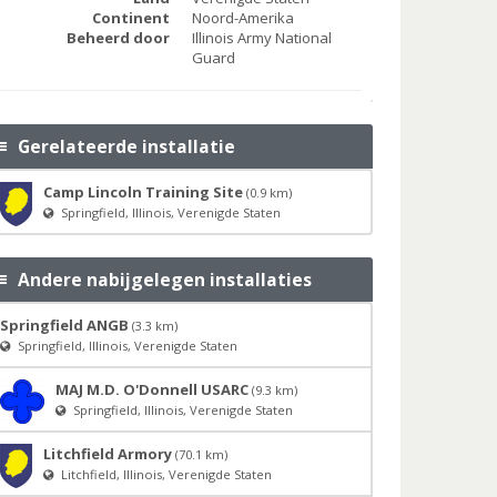
Continent
Noord-Amerika
Beheerd door
Illinois Army National
Guard
Gerelateerde installatie
Camp Lincoln Training Site
(0.9 km)
Springfield, Illinois, Verenigde Staten
Andere nabijgelegen installaties
Springfield ANGB
(3.3 km)
Springfield, Illinois, Verenigde Staten
MAJ M.D. O'Donnell USARC
(9.3 km)
Springfield, Illinois, Verenigde Staten
Litchfield Armory
(70.1 km)
Litchfield, Illinois, Verenigde Staten