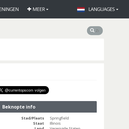
ENINGEN
MEER
LANGUAGES
Beknopte info
Stad/Plaats
Springfield
Staat
Illinois
Land
Verenigde Staten