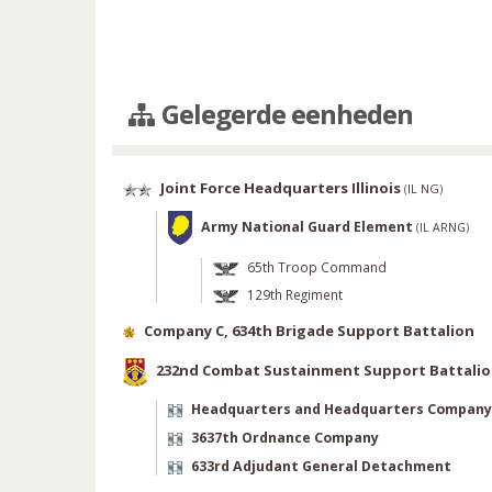
Gelegerde eenheden
Joint Force Headquarters Illinois
(
IL NG
)
Army National Guard Element
(
IL ARNG
)
65th Troop Command
129th Regiment
Company C, 634th Brigade Support Battalion
232nd Combat Sustainment Support Battali
Headquarters and Headquarters Company
3637th Ordnance Company
633rd Adjudant General Detachment