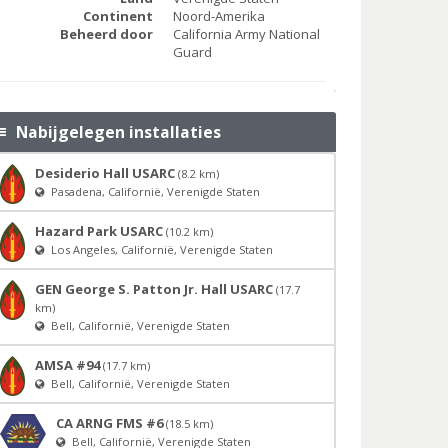
Continent
Noord-Amerika
Beheerd door
California Army National
Guard
Nabijgelegen installaties
Desiderio Hall USARC
(8.2 km)
Pasadena, Californië, Verenigde Staten
Hazard Park USARC
(10.2 km)
Los Angeles, Californië, Verenigde Staten
GEN George S. Patton Jr. Hall USARC
(17.7
km)
Bell, Californië, Verenigde Staten
AMSA #94
(17.7 km)
Bell, Californië, Verenigde Staten
CA ARNG FMS #6
(18.5 km)
Bell, Californië, Verenigde Staten