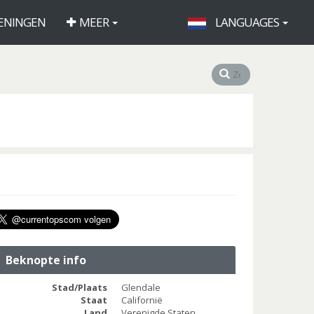
ENINGEN
MEER
LANGUAGES
Beknopte info
Stad/Plaats
Glendale
Staat
Californië
Land
Verenigde Staten