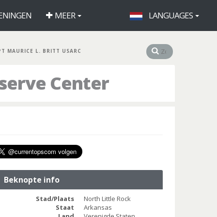
ENINGEN
MEER
LANGUAGES
PT MAURICE L. BRITT USARC
eserve Center
Beknopte info
Stad/Plaats
North Little Rock
Staat
Arkansas
Land
Verenigde Staten