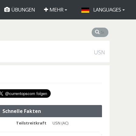
ÜBUNGEN
MEHR
LANGUAGES
USN
Schnelle Fakten
Teilstreitkraft
USN (AC)