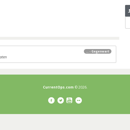
... - Gegenwart
aaten
CurrentOps.com
© 2026.