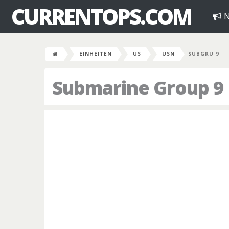
CURRENTOPS.COM
N
EINHEITEN
US
USN
SUBGRU 9
Submarine Group 9