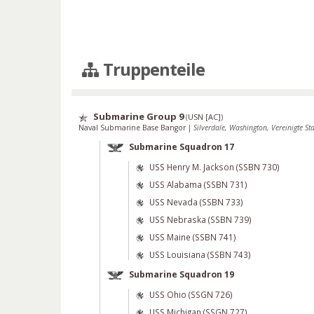
Truppenteile
Submarine Group 9
(
USN [AC]
)
Naval Submarine Base Bangor
|
Silverdale, Washington, Vereinigte St
Submarine Squadron 17
USS Henry M. Jackson (SSBN 730)
USS Alabama (SSBN 731)
USS Nevada (SSBN 733)
USS Nebraska (SSBN 739)
USS Maine (SSBN 741)
USS Louisiana (SSBN 743)
Submarine Squadron 19
USS Ohio (SSGN 726)
USS Michigan (SSGN 727)