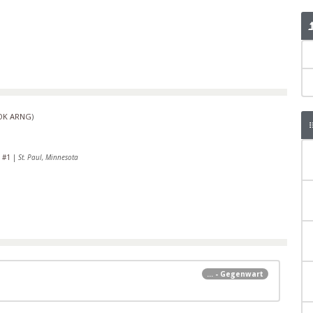
OK ARNG
)
y #1
|
St. Paul, Minnesota
... - Gegenwart