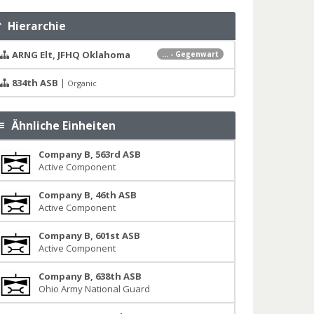
Hierarchie
ARNG Elt, JFHQ Oklahoma
... - Gegenwart
834th ASB
|
Organic
Ähnliche Einheiten
Company B, 563rd ASB
Active Component
Company B, 46th ASB
Active Component
Company B, 601st ASB
Active Component
Company B, 638th ASB
Ohio Army National Guard