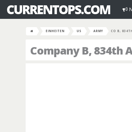
CURRENTOPS.COM
N
EINHEITEN
US
ARMY
CO B, 834T
Company B, 834th A