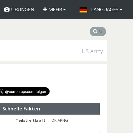
ÜBUNGEN
MEHR
LANGUAGES
US Army
Schnelle Fakten
Teilstreitkraft
OK ARNG