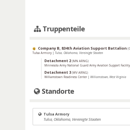
Truppenteile
Company B, 834th Aviation Support Battalion
(
Tulsa Armory
|
Tulsa, Oklahoma, Vereinigte Staaten
Detachment 2
(
MN ARNG
)
Minnesota Army National Guard Army Aviation Support Facilit
Detachment 3
(
WV ARNG
)
Williamstown Readiness Center
|
Williamstown, West Virginia
Standorte
Tulsa Armory
Tulsa, Oklahoma, Vereinigte Staaten