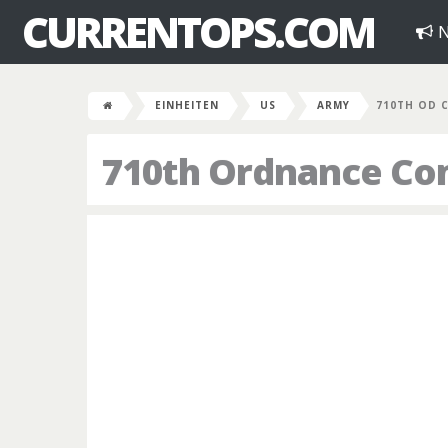
CURRENTOPS.COM
N
EINHEITEN
US
ARMY
710TH OD 
710th Ordnance C