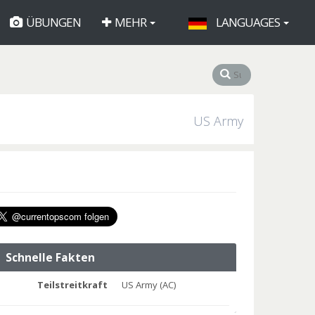
ÜBUNGEN
MEHR
LANGUAGES
US Army
Schnelle Fakten
Teilstreitkraft
US Army (AC)