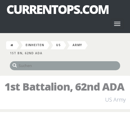
CURRENTOPS.COM
Toggl
naviga
EINHEITEN
US
ARMY
1ST BN, 62ND ADA
1st Battalion, 62nd ADA
US Army