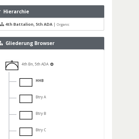
Hierarchie
4th Battalion, 5th ADA
|
Organic
Gliederung Browser
4th Bn, 5th ADA
HHB
Btry A
Btry B
Btry C