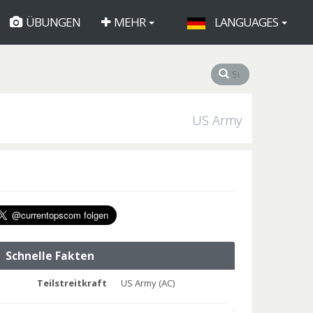
ÜBUNGEN
MEHR
LANGUAGES
US Army
Schnelle Fakten
Teilstreitkraft
US Army (AC)