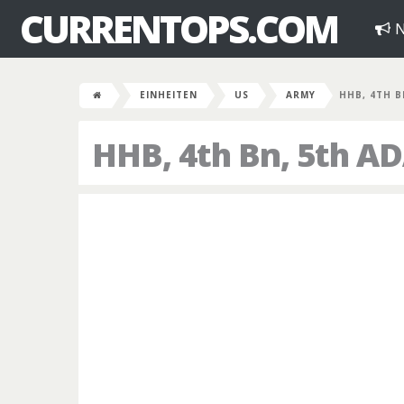
CURRENTOPS.COM
N
EINHEITEN
US
ARMY
HHB, 4TH B
HHB, 4th Bn, 5th A