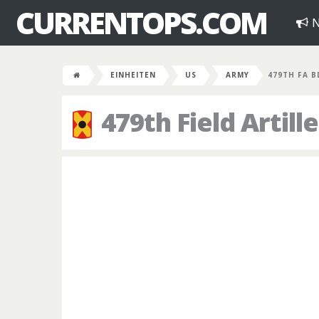
CURRENTOPS.COM
N
EINHEITEN
US
ARMY
479TH FA B
479th Field Artill