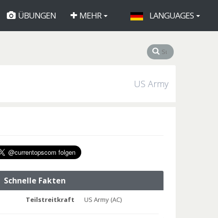
ÜBUNGEN
MEHR
LANGUAGES
US Army
Schnelle Fakten
Teilstreitkraft
US Army (AC)