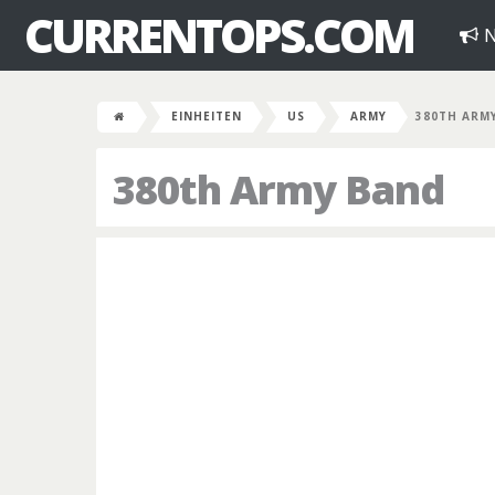
CURRENTOPS.COM
N
EINHEITEN
US
ARMY
380TH ARM
380th Army Band