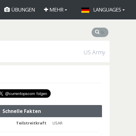
ÜBUNGEN
MEHR
LANGUAGES
US Army
Schnelle Fakten
Teilstreitkraft
USAR