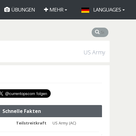
ÜBUNGEN
MEHR
LANGUAGES
US Army
Schnelle Fakten
Teilstreitkraft
US Army (AC)