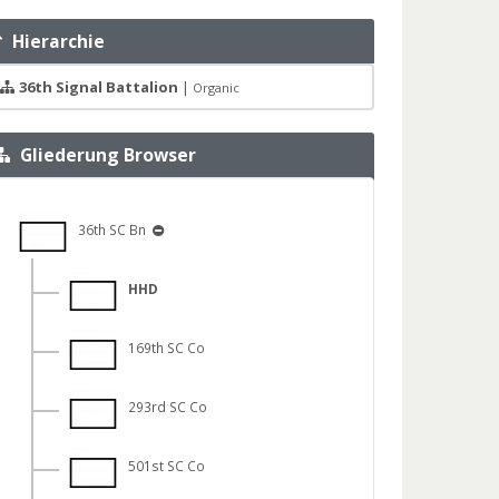
Hierarchie
36th Signal Battalion
|
Organic
Gliederung Browser
36th SC Bn
HHD
169th SC Co
293rd SC Co
501st SC Co