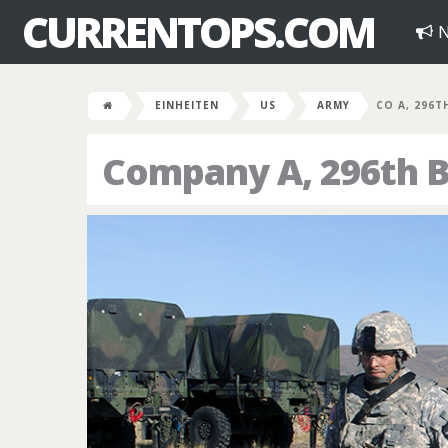
CURRENTOPS.COM
N
EINHEITEN
US
ARMY
CO A, 296T
Company A, 296th B