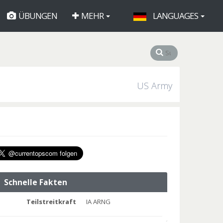
ÜBUNGEN
MEHR
LANGUAGES
US Army
Schnelle Fakten
Teilstreitkraft
IA ARNG