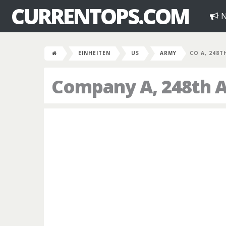
CURRENTOPS.COM
N
EINHEITEN
US
ARMY
CO A, 248T
Company A, 248th A