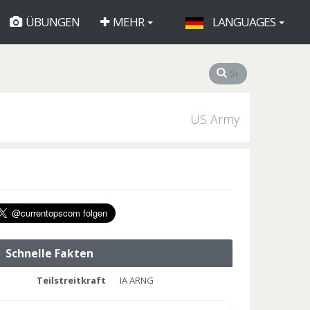
ÜBUNGEN
MEHR
LANGUAGES
US Army
Schnelle Fakten
Teilstreitkraft
IA ARNG