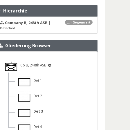
Hierarchie
Company B, 248th ASB
|
... - Gegenwart
Detached
Gliederung Browser
Co B, 248th ASB
Det 1
Det 2
Det 3
Det 4