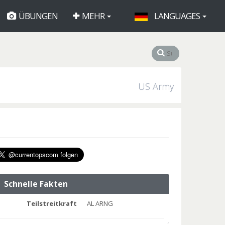
ÜBUNGEN
MEHR
LANGUAGES
US Army
Schnelle Fakten
Teilstreitkraft
AL ARNG