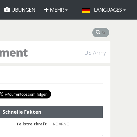
ÜBUNGEN
MEHR
LANGUAGES
iment
US Army
Schnelle Fakten
Teilstreitkraft
NE ARNG