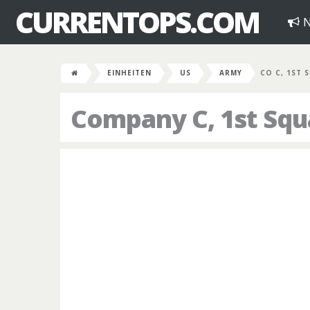
CURRENTOPS.COM
N
EINHEITEN
US
ARMY
CO C, 1ST 
Company C, 1st Squ