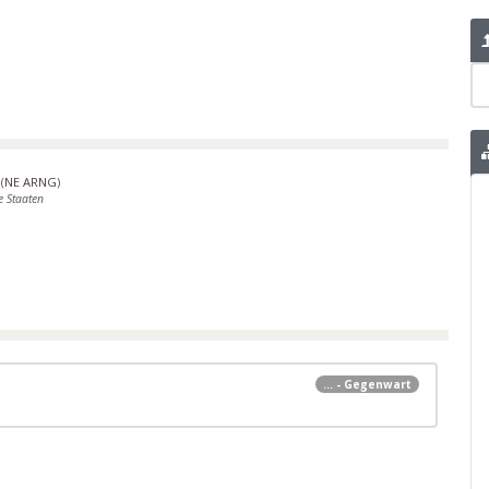
(
NE ARNG
)
e Staaten
... - Gegenwart