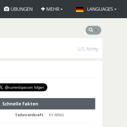
ÜBUNGEN
MEHR
LANGUAGES
US Army
Schnelle Fakten
Teilstreitkraft
KY ARNG