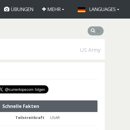
ÜBUNGEN
MEHR
LANGUAGES
US Army
Schnelle Fakten
Teilstreitkraft
USAR