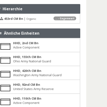
Hierarchie
453rd CM Bn
|
... - Gegenwart
Organic
Ähnliche Einheiten
HHD, 2nd CM Bn
Active Component
HHD, 155th CM Bn
Ohio Army National Guard
HHD, 420th CM Bn
Washington Army National Guard
HHD, 92nd CM Bn
United States Army Reserve
HHD, 110th CM Bn
Active Component