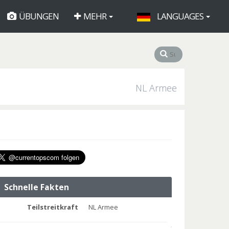
ÜBUNGEN
MEHR
LANGUAGES
NL Armee
Schnelle Fakten
Teilstreitkraft
NL Armee