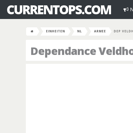
CURRENTOPS.COM
N
EINHEITEN
NL
ARMEE
DEP VELD
Dependance Veldho