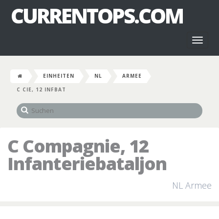
CURRENTOPS.COM
Toggl
naviga
EINHEITEN
NL
ARMEE
C CIE, 12 INFBAT
C Compagnie, 12
Infanteriebataljon
NL Armee