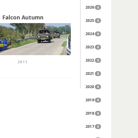
2026
0
Falcon Autumn
2025
0
2024
0
2023
0
2022
0
2011
2021
0
2020
0
2019
0
2018
0
2017
0