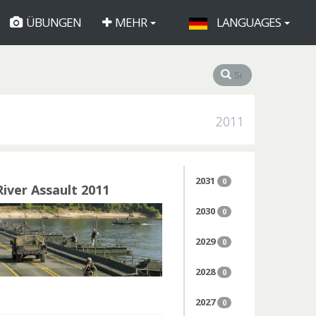
ÜBUNGEN
MEHR
LANGUAGES
2011
2031
0
River Assault 2011
2030
0
2029
0
2028
0
2027
0