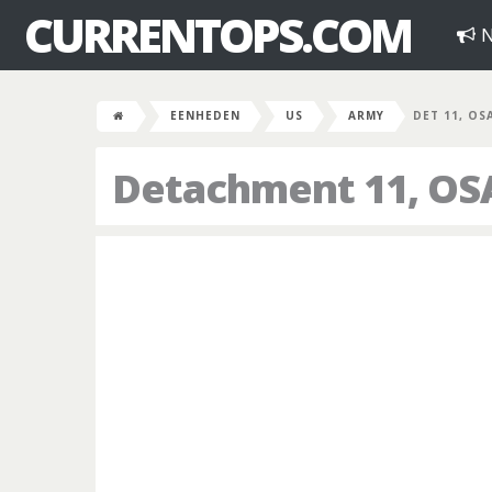
CURRENTOPS.COM
N
EENHEDEN
US
ARMY
DET 11, O
Detachment 11, O