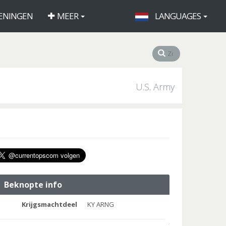
ENINGEN
MEER
LANGUAGES
U.S. Army
Beknopte info
Krijgsmachtdeel
KY ARNG