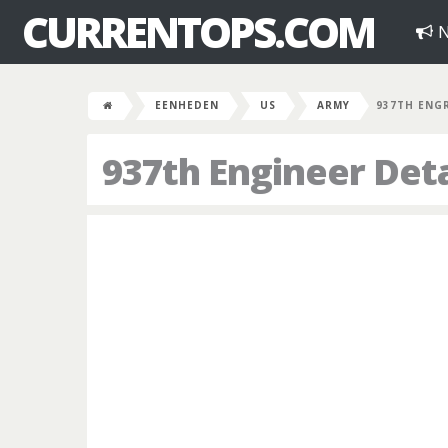
CURRENTOPS.COM
N
EENHEDEN
US
ARMY
937TH ENG
937th Engineer De