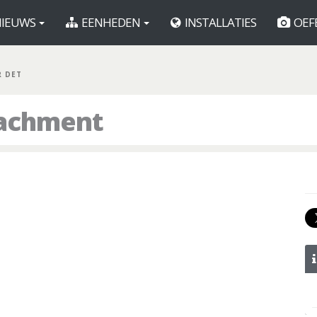
IEUWS
EENHEDEN
INSTALLATIES
OEF
R DET
tachment