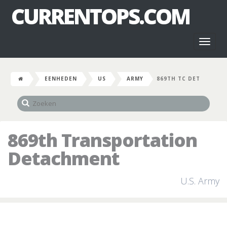
CURRENTOPS.COM
Toggl
naviga
EENHEDEN
US
ARMY
869TH TC DET
869th Transportation
Detachment
U.S. Army