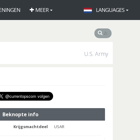
ENINGEN
MEER
LANGUAGES
U.S. Army
Beknopte info
Krijgsmachtdeel
USAR