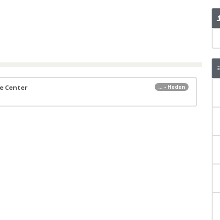
e Center
... - Heden