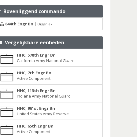
Bovenliggend commando
844th Engr Bn
|
Organiek
Vergelijkbare eenheden
HHC, 578th Engr Bn
California Army National Guard
HHC, 7th Engr Bn
Active Component
HHC, 113th Engr Bn
Indiana Army National Guard
HHC, 961st Engr Bn
United States Army Reserve
HHC, 65th Engr Bn
Active Component