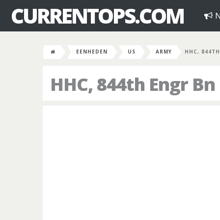
CURRENTOPS.COM
N
EENHEDEN
US
ARMY
HHC, 844T
HHC, 844th Engr Bn