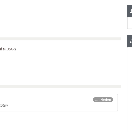
ade
(
USAR
)
... - Heden
taten