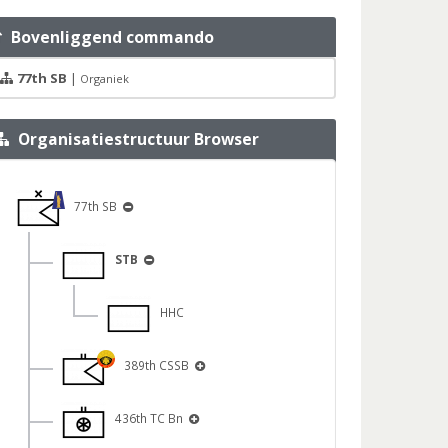
Bovenliggend commando
77th SB
|
Organiek
Organisatiestructuur Browser
77th SB
STB
HHC
389th CSSB
436th TC Bn