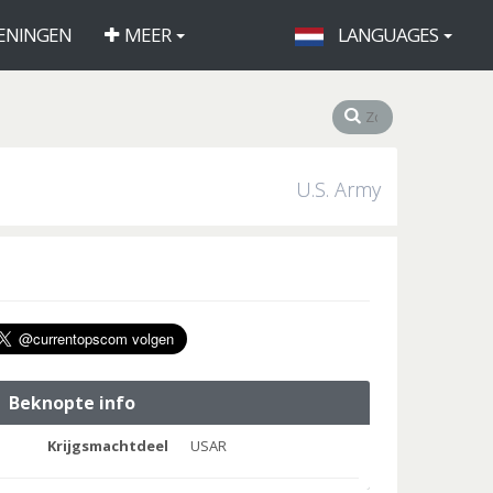
ENINGEN
MEER
LANGUAGES
U.S. Army
Beknopte info
Krijgsmachtdeel
USAR