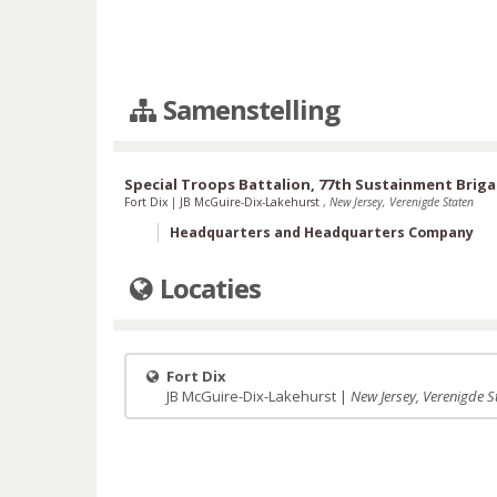
Samenstelling
Special Troops Battalion, 77th Sustainment Brig
Fort Dix
|
JB McGuire-Dix-Lakehurst
,
New Jersey, Verenigde Staten
Headquarters and Headquarters Company
Locaties
Fort Dix
JB McGuire-Dix-Lakehurst |
New Jersey, Verenigde S