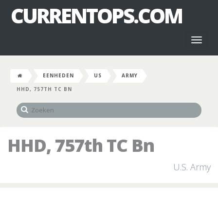
CURRENTOPS.COM
Toggl
naviga
EENHEDEN
US
ARMY
HHD, 757TH TC BN
HHD, 757th TC Bn
U.S. Army