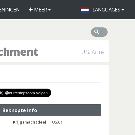
ENINGEN
MEER
LANGUAGES
achment
U.S. Army
Beknopte info
Krijgsmachtdeel
USAR