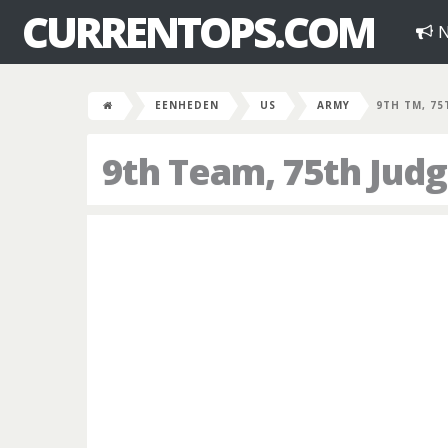
CURRENTOPS.COM
N
EENHEDEN
US
ARMY
9TH TM, 75
9th Team, 75th Jud