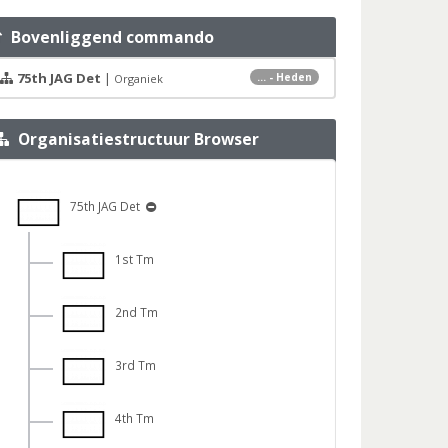
Bovenliggend commando
75th JAG Det
|
... - Heden
Organiek
Organisatiestructuur Browser
75th JAG Det
1st Tm
2nd Tm
3rd Tm
4th Tm