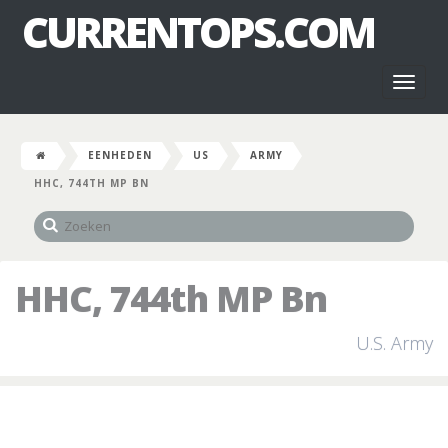
CURRENTOPS.COM
Toggl
naviga
EENHEDEN
US
ARMY
HHC, 744TH MP BN
HHC, 744th MP Bn
U.S. Army