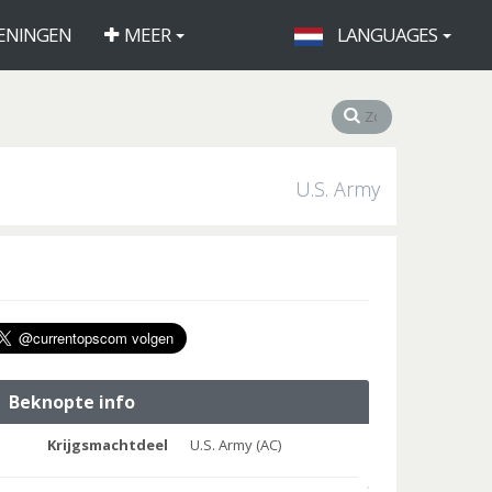
ENINGEN
MEER
LANGUAGES
U.S. Army
Beknopte info
Krijgsmachtdeel
U.S. Army (AC)