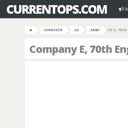
CURRENTOPS.COM
N
EENHEDEN
US
ARMY
CO E, 70TH
Company E, 70th En