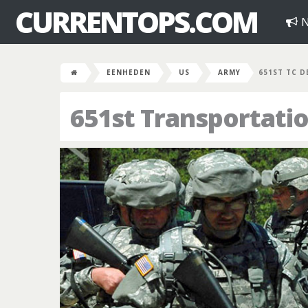
CURRENTOPS.COM
N
EENHEDEN
US
ARMY
651ST TC D
651st Transportat