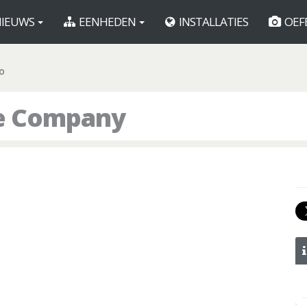
IEUWS
EENHEDEN
INSTALLATIES
OEF
CO
ice Company