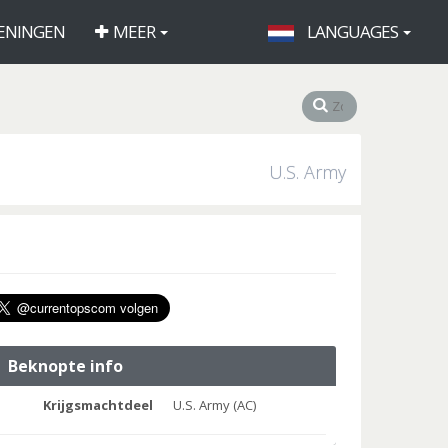
ENINGEN
MEER
LANGUAGES
U.S. Army
Beknopte info
Krijgsmachtdeel
U.S. Army (AC)