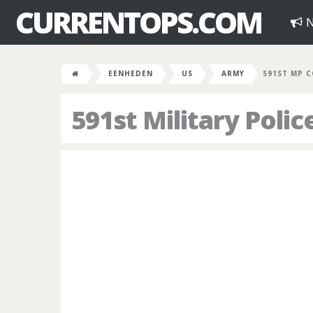
CURRENTOPS.COM
N
EENHEDEN
US
ARMY
591ST MP 
591st Military Pol