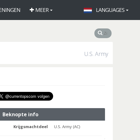
ENINGEN
MEER
LANGUAGES
U.S. Army
Beknopte info
Krijgsmachtdeel
U.S. Army (AC)