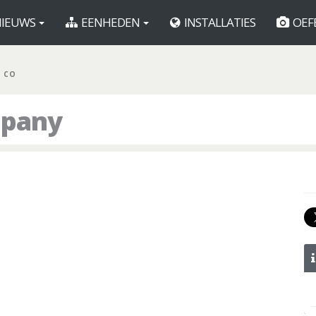
IEUWS
EENHEDEN
INSTALLATIES
OEF
R CO
mpany