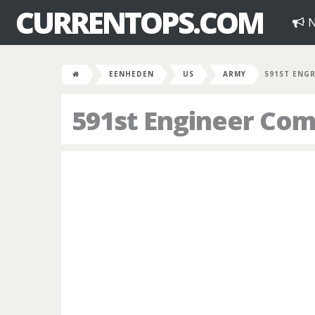
CURRENTOPS.COM
N
EENHEDEN
US
ARMY
591ST ENG
591st Engineer Co