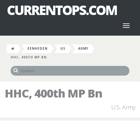
CURRENTOPS.COM
Toggl
naviga
EENHEDEN
US
ARMY
HHC, 400TH MP BN
HHC, 400th MP Bn
U.S. Army