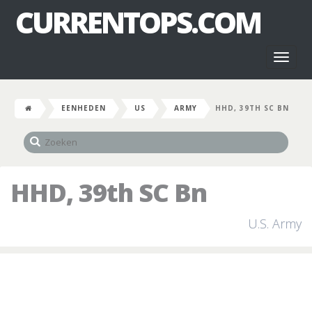
CURRENTOPS.COM
Toggl
naviga
EENHEDEN
US
ARMY
HHD, 39TH SC BN
HHD, 39th SC Bn
U.S. Army