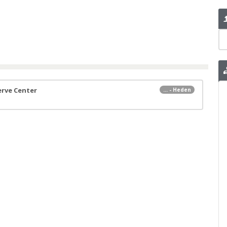
erve Center
... - Heden