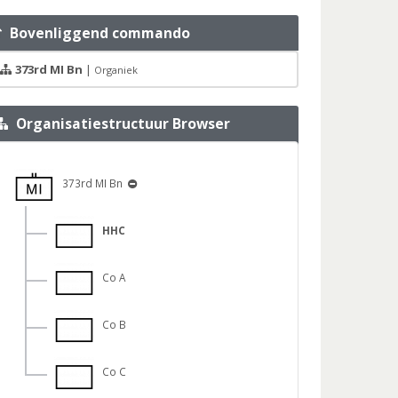
Bovenliggend commando
373rd MI Bn
|
Organiek
Organisatiestructuur Browser
373rd MI Bn
HHC
Co A
Co B
Co C