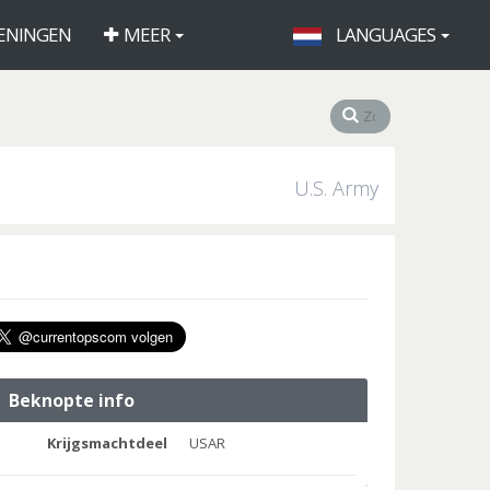
ENINGEN
MEER
LANGUAGES
U.S. Army
Beknopte info
Krijgsmachtdeel
USAR