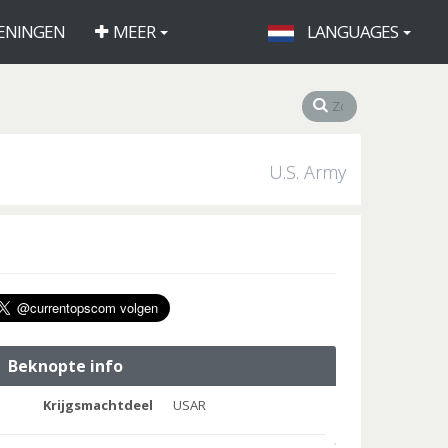
ENINGEN
MEER
LANGUAGES
U.S. Army
Beknopte info
Krijgsmachtdeel
USAR