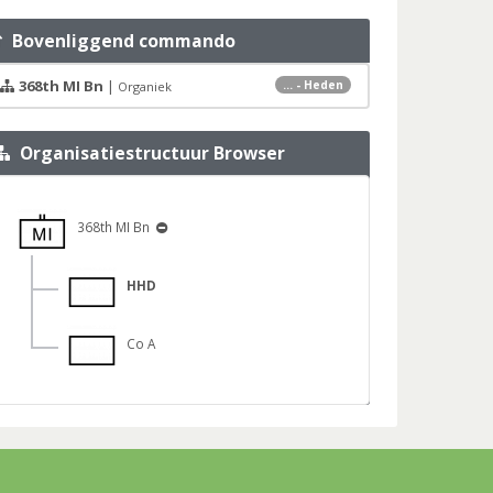
Bovenliggend commando
368th MI Bn
|
... - Heden
Organiek
Organisatiestructuur Browser
368th MI Bn
HHD
Co A