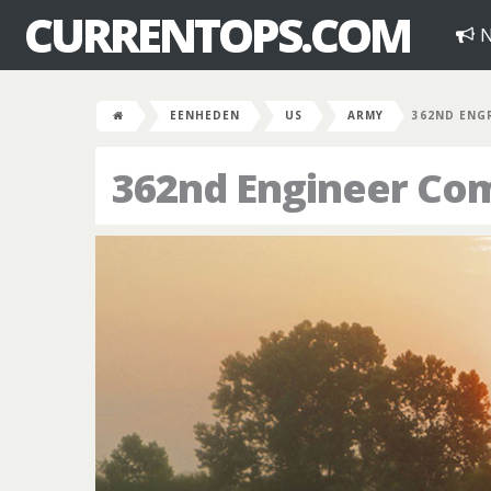
CURRENTOPS.COM
N
EENHEDEN
US
ARMY
362ND ENG
362nd Engineer Co