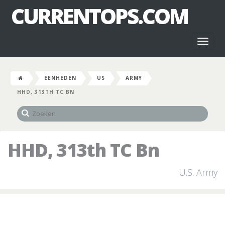
CURRENTOPS.COM
Toggl
naviga
EENHEDEN
US
ARMY
HHD, 313TH TC BN
HHD, 313th TC Bn
U.S. Army